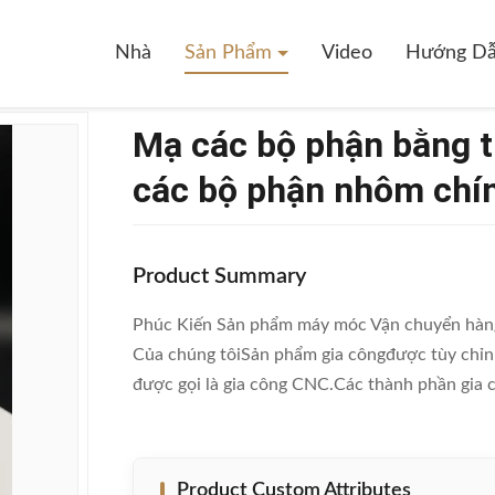
ận Bằng Thép Không Gỉ CNC Anodizing Các Bộ Phận Nhôm Chính Xác
Nhà
Sản Phẩm
Video
Hướng Dẫ
Mạ các bộ phận bằng 
các bộ phận nhôm chí
Product Summary
Phúc Kiến Sản phẩm máy móc Vận chuyển hàng
Của chúng tôiSản phẩm gia côngđược tùy chỉnh 
được gọi là gia công CNC.Các thành phần gia c
Product Custom Attributes