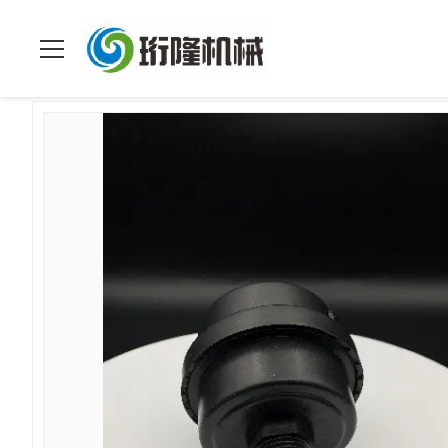
Nhà
>
các sản phẩm
>
Bộ phận gia công CNC
>
Mạ Các Bộ Ph