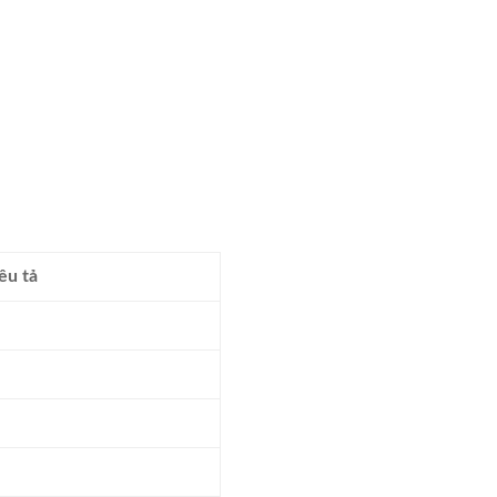
êu tả