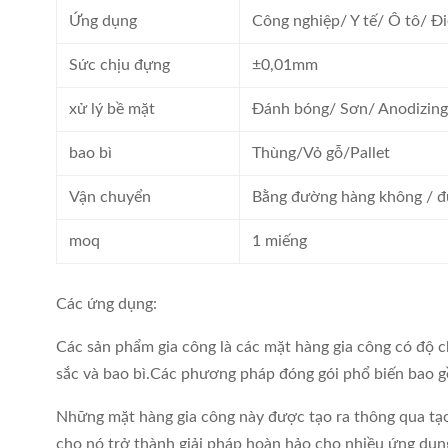
Ứng dụng
Công nghiệp/ Y tế/ Ô tô/ Đi
Sức chịu đựng
±0,01mm
xử lý bề mặt
Đánh bóng/ Sơn/ Anodizin
bao bì
Thùng/Vỏ gỗ/Pallet
Vận chuyển
Bằng đường hàng không / đ
moq
1 miếng
Các ứng dụng:
Các sản phẩm gia công là các mặt hàng gia công có độ 
sắc và bao bì.Các phương pháp đóng gói phổ biến bao g
Những mặt hàng gia công này được tạo ra thông qua tạo 
cho nó trở thành giải pháp hoàn hảo cho nhiều ứng dụng