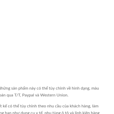
.Những sản phẩm này có thể tùy chỉnh về hình dạng, màu
oán qua T/T, Paypal và Western Union.
t kế có thể tùy chỉnh theo nhu cầu của khách hàng, làm
g hạn như dụng cụ y tế, phụ tùng ô tô và linh kiện hàng