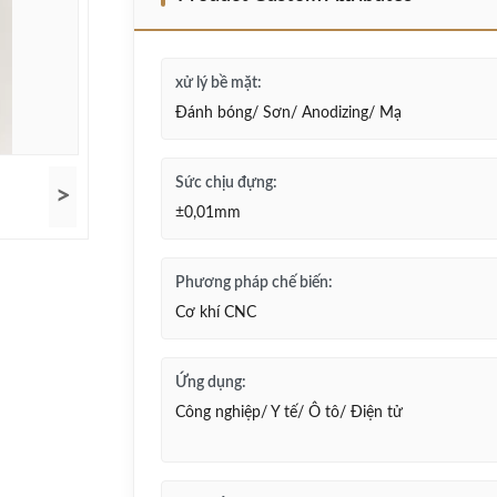
xử lý bề mặt:
Đánh bóng/ Sơn/ Anodizing/ Mạ
Sức chịu đựng:
>
±0,01mm
Phương pháp chế biến:
Cơ khí CNC
Ứng dụng:
Công nghiệp/ Y tế/ Ô tô/ Điện tử