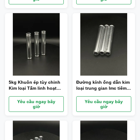
5kg Khuôn ép tùy chỉnh
Đường kính ống dẫn kim
Kim loại Tấm linh hoạt
loại trung gian Imc tiêm
lắp ráp dễ dàng
tùy chỉnh 1/2 "
Yêu cầu ngay bây
Yêu cầu ngay bây
giờ
giờ