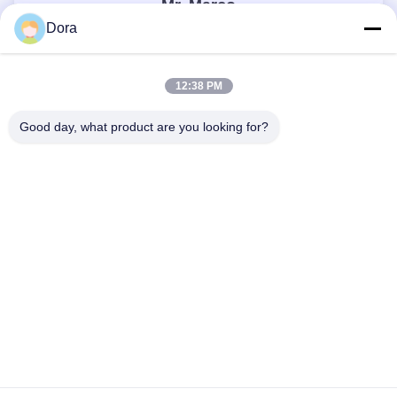
Mr. Marco
Dora
CEO
wuguichang@fapian123.com
12:38 PM
13656022162
8613656022162
Good day, what product are you looking for?
13656022162
Yêu cầu ngay bây giờ
Nhà
Sản Phẩm
Video
Hướng Dẫn VR
Về Chúng Tôi
Tham Quan Nhà Máy
Kiểm Soát Chất Lượng
Yêu Cầu Báo Giá