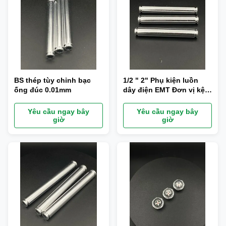
BS thép tùy chỉnh bạc
1/2 " 2" Phụ kiện luồn
ống đúc 0.01mm
dây điện EMT Đơn vị kệ
điện cỡ trung bình có
bốn chân
Yêu cầu ngay bây
Yêu cầu ngay bây
giờ
giờ