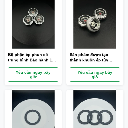
Bộ phận ép phun cỡ
Sản phẩm được tạo
trung bình Bảo hành 1
thành khuôn ép tùy
năm với bản vẽ và mẫu
chỉnh với bảo hành 1
năm
Yêu cầu ngay bây
Yêu cầu ngay bây
giờ
giờ