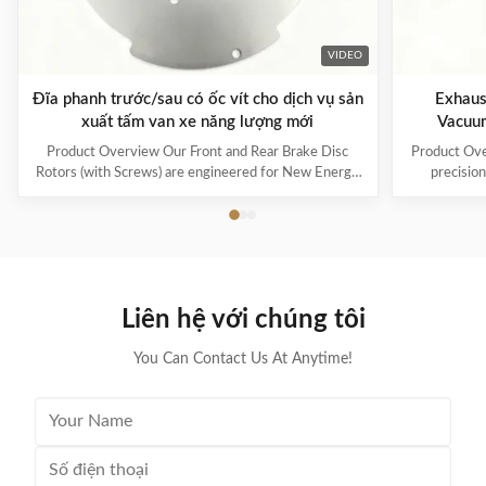
VIDEO
Đĩa phanh trước/sau có ốc vít cho dịch vụ sản
Exhaust 
xuất tấm van xe năng lượng mới
Vacuu
Product Overview Our Front and Rear Brake Disc
Product Ove
Rotors (with Screws) are engineered for New Energy
precisio
Vehicles (NEVs) , ensuring superior braking
designed s
performance, durability, and compatibility with
stage, oil-s
electric and hybrid systems. Alongside, we specialize
the E2S45, 
in valve plate manufacturing services , providing
internal pa
certified, custom-designed valve plates for industrial
reed shim is 
applications, including AC compressors, vacuum
sealed expu
Liên hệ với chúng tôi
pumps, and pneumatic systems. Key Features &
and maintain
Benefits Brake Disc Rotors: Precision
You Can Contact Us At Anytime!