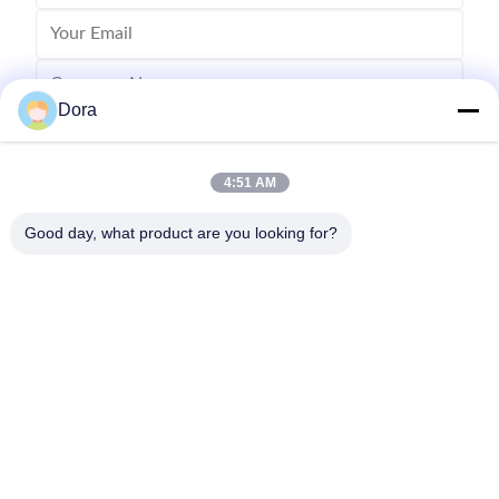
Dora
4:51 AM
Good day, what product are you looking for?
Send
86--13656022162
wuguichang@fapian123.com